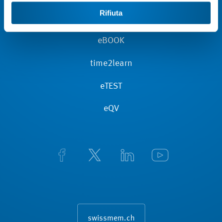
Rifiuta
eBOOK
time2learn
eTEST
eQV
swissmem.ch