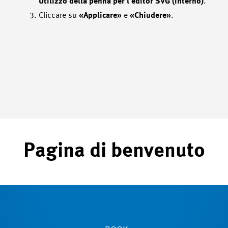
Utilizzo della penna per l’editor SVG (interno)
.
Cliccare su
«Applicare»
e
«Chiudere»
.
Pagina di benvenuto