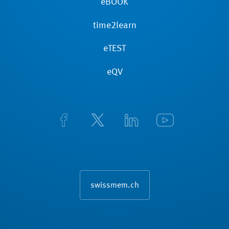
eBOOK
time2learn
eTEST
eQV
swissmem.ch