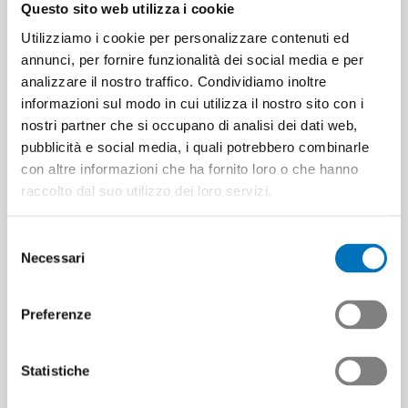
Questo sito web utilizza i cookie
Utilizziamo i cookie per personalizzare contenuti ed
Cliccare con il tasto destro del mouse
annunci, per fornire funzionalità dei social media e per
sull’immagine da modificare.
analizzare il nostro traffico. Condividiamo inoltre
Selezionare
Annotare immagine (SVG Editor)
.
informazioni sul modo in cui utilizza il nostro sito con i
Modificare l’immagine e poi cliccare su
Salvare +
nostri partner che si occupano di analisi dei dati web,
Chiudere
. Utilizzo della penna per l’editor SVG
pubblicità e social media, i quali potrebbero combinarle
con altre informazioni che ha fornito loro o che hanno
raccolto dal suo utilizzo dei loro servizi.
Selezione
Necessari
del
Utilizzo della penna
consenso
Preferenze
per l’editor SVG
Statistiche