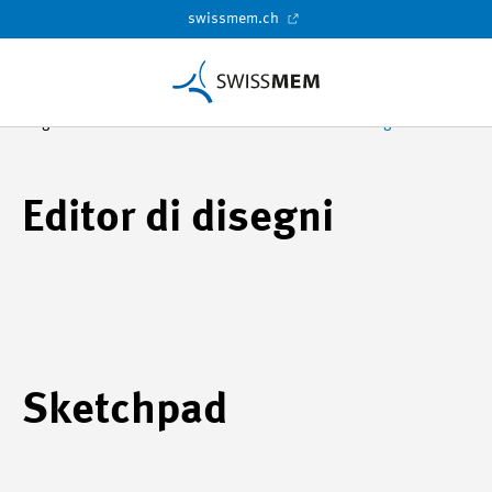
swissmem.ch
Pagina di benvenuto
eBOOK
Editor di disegni
Editor di disegni
Sketchpad