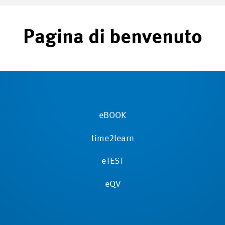
Pagina di benvenuto
eBOOK
time2learn
eTEST
eQV