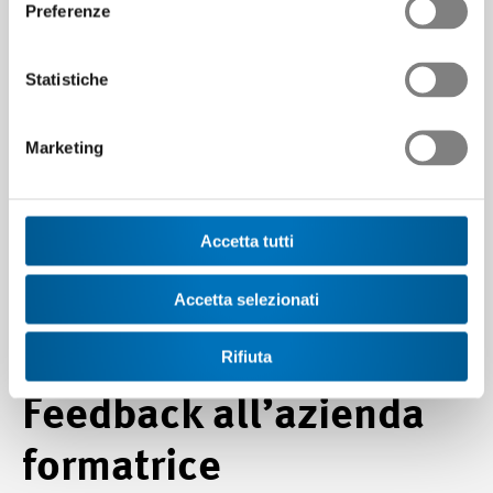
Preferenze
Al termine del CI, rilasciare un feedback. A tale
Statistiche
scopo, aprire la sezione I
miei feedback
ai corsi e
in seguito cliccare su
Aprire
.
Marketing
Nota
- Compilare completamente il formulario di feedback
e cliccare su Salvare e Inviare. Il/La responsabile del CI
Accetta tutti
informerà sul termine ultimo per la presentazione.
Accetta selezionati
Rifiuta
Feedback all’azienda
formatrice