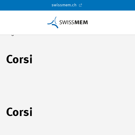
swissmem.ch
Pagina di benvenuto
time2learn
Studente
Corsi
Corsi
Corsi