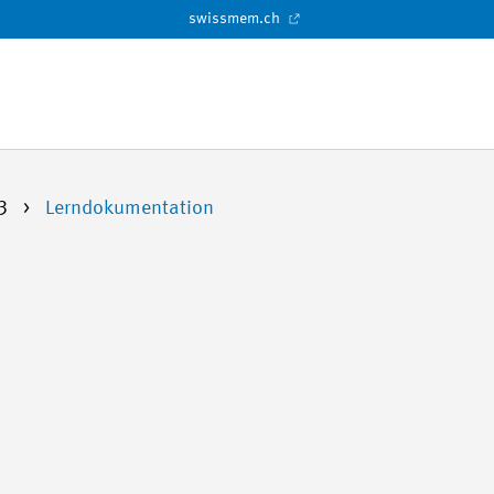
swissmem.ch
23
Lerndokumentation